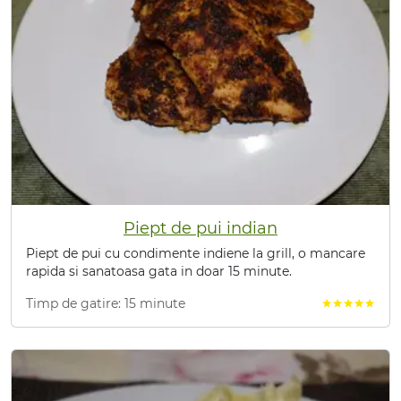
Piept de pui indian
Piept de pui cu condimente indiene la grill, o mancare
rapida si sanatoasa gata in doar 15 minute.
Timp de gatire: 15 minute
star
star
star
star
star