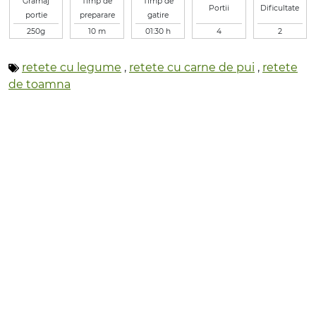
Gramaj
Timp de
Timp de
Portii
Dificultate
portie
preparare
gatire
250g
10 m
01:30 h
4
2
retete cu legume
,
retete cu carne de pui
,
retete
de toamna