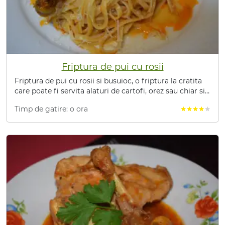
Friptura de pui cu rosii
Friptura de pui cu rosii si busuioc, o friptura la cratita
care poate fi servita alaturi de cartofi, orez sau chiar si
paste.
Timp de gatire: o ora
star
star
star
star
star