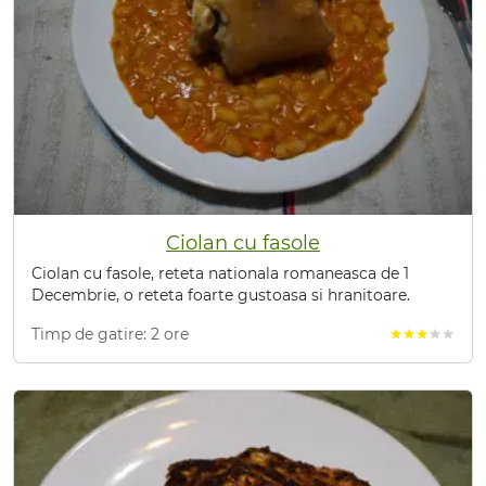
Ciolan cu fasole
Ciolan cu fasole, reteta nationala romaneasca de 1
Decembrie, o reteta foarte gustoasa si hranitoare.
Timp de gatire: 2 ore
star
star
star
star
star