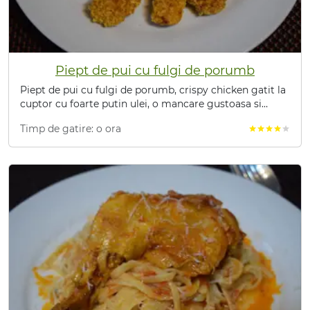
Piept de pui cu fulgi de porumb
Piept de pui cu fulgi de porumb, crispy chicken gatit la
cuptor cu foarte putin ulei, o mancare gustoasa si
sanatoasa.
Timp de gatire: o ora
star
star
star
star
star