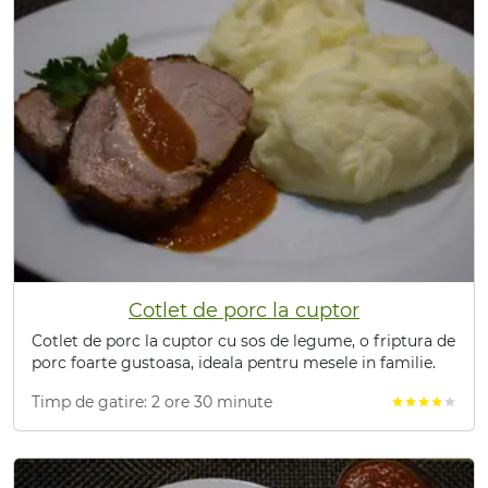
Cotlet de porc la cuptor
Cotlet de porc la cuptor cu sos de legume, o friptura de
porc foarte gustoasa, ideala pentru mesele in familie.
Timp de gatire: 2 ore 30 minute
star
star
star
star
star