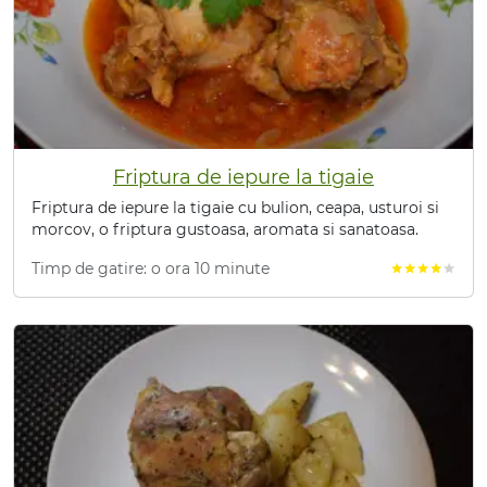
Friptura de iepure la tigaie
Friptura de iepure la tigaie cu bulion, ceapa, usturoi si
morcov, o friptura gustoasa, aromata si sanatoasa.
Timp de gatire: o ora 10 minute
star
star
star
star
star