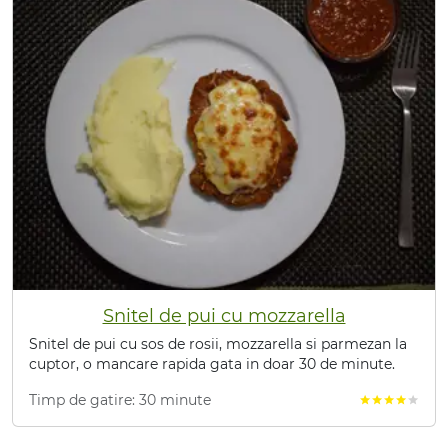
Snitel de pui cu mozzarella
Snitel de pui cu sos de rosii, mozzarella si parmezan la
cuptor, o mancare rapida gata in doar 30 de minute.
Timp de gatire: 30 minute
star
star
star
star
star