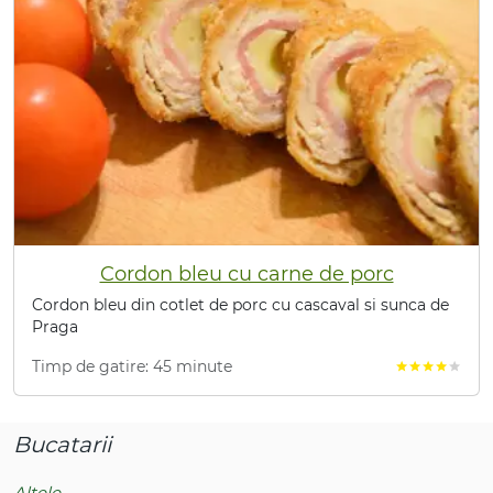
Cordon bleu cu carne de porc
Cordon bleu din cotlet de porc cu cascaval si sunca de
Praga
Timp de gatire: 45 minute
star
star
star
star
star
Bucatarii
Altele