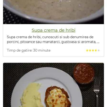
Supa crema de hribi
Supa crema de hribi, cunoscuti si sub denumirea de
porcini, pitoance sau manatarci, gustoasa si aromata, o
mancare rapida gata in doar 30 de minute.
Timp de gatire: 30 minute
star
star
star
star
star