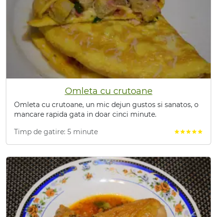
Omleta cu crutoane
Omleta cu crutoane, un mic dejun gustos si sanatos, o
mancare rapida gata in doar cinci minute.
Timp de gatire: 5 minute
star
star
star
star
star