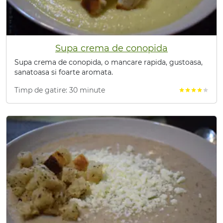
Supa crema de conopida
Supa crema de conopida, o mancare rapida, gustoasa,
sanatoasa si foarte aromata.
Timp de gatire: 30 minute
star
star
star
star
star