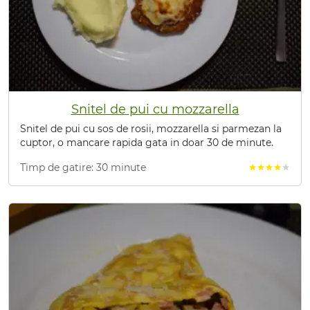
Snitel de pui cu mozzarella
Snitel de pui cu sos de rosii, mozzarella si parmezan la
cuptor, o mancare rapida gata in doar 30 de minute.
Timp de gatire: 30 minute
star
star
star
star
star