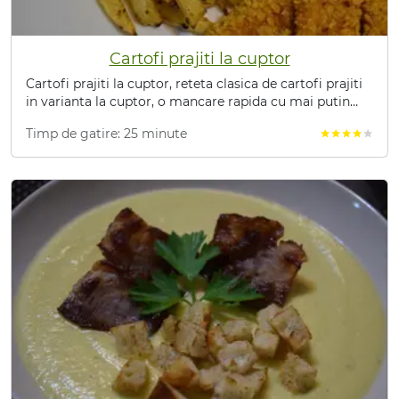
Cartofi prajiti la cuptor
Cartofi prajiti la cuptor, reteta clasica de cartofi prajiti
in varianta la cuptor, o mancare rapida cu mai putin
ulei, deci mai sanatoasa.
Timp de gatire: 25 minute
star
star
star
star
star