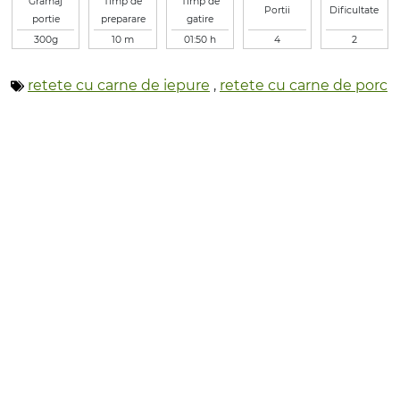
Gramaj
Timp de
Timp de
Portii
Dificultate
portie
preparare
gatire
300g
10 m
01:50 h
4
2
retete cu carne de iepure
,
retete cu carne de porc