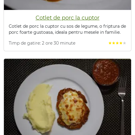
Cotlet de porc la cuptor
Cotlet de porc la cuptor cu sos de legume, o friptura de
porc foarte gustoasa, ideala pentru mesele in familie.
Timp de gatire: 2 ore 30 minute
star
star
star
star
star