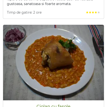
gustoasa, sanatoasa si foarte aromata.
Timp de gatire: 2 ore
star
star
star
star
star
Ciolan cu fasole