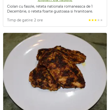
Ciolan cu fasole, reteta nationala romaneasca de 1
Decembrie, o reteta foarte gustoasa si hranitoare.
Timp de gatire: 2 ore
star
star
star
star
star