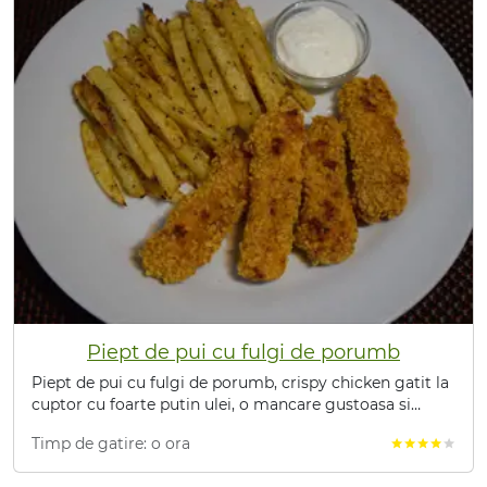
Piept de pui cu fulgi de porumb
Piept de pui cu fulgi de porumb, crispy chicken gatit la
cuptor cu foarte putin ulei, o mancare gustoasa si
sanatoasa.
Timp de gatire: o ora
star
star
star
star
star