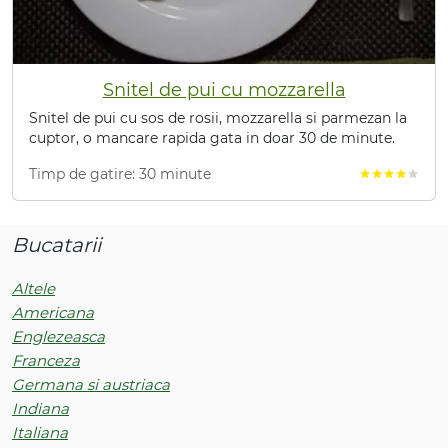
Snitel de pui cu mozzarella
Snitel de pui cu sos de rosii, mozzarella si parmezan la
cuptor, o mancare rapida gata in doar 30 de minute.
Timp de gatire: 30 minute
star
star
star
star
star
Bucatarii
Altele
Americana
Englezeasca
Franceza
Germana si austriaca
Indiana
Italiana