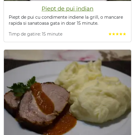
Piept de pui indian
Piept de pui cu condimente indiene la grill, o mancare
rapida si sanatoasa gata in doar 15 minute.
Timp de gatire: 15 minute
star
star
star
star
star