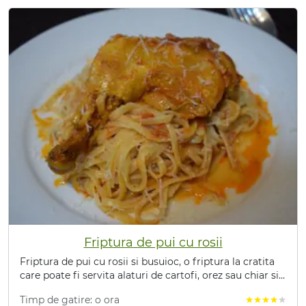
Friptura de pui cu rosii
Friptura de pui cu rosii si busuioc, o friptura la cratita
care poate fi servita alaturi de cartofi, orez sau chiar si
paste.
Timp de gatire: o ora
star
star
star
star
star