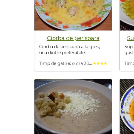
Ciorba de perisoara
Su
Ciorba de perisoara a la grec,
Supa
una dintre preferatele
gust
romanilor, ideala pentru masa
vita
Timp de gatire: o ora 30
Timp
star
star
star
star
star
in familie.
minute
min