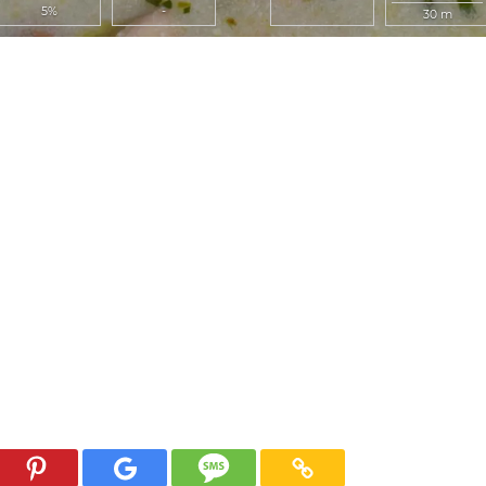
5%
-
30 m