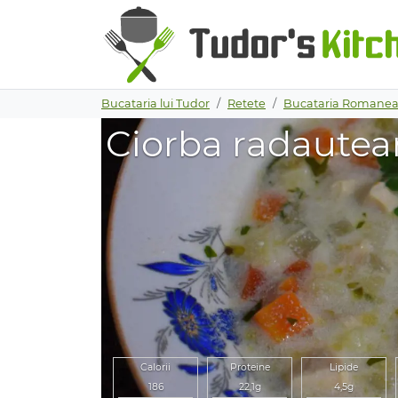
Bucataria lui Tudor
Retete
Bucataria Romanea
Ciorba radautea
Calorii
Proteine
Lipide
186
22,1g
4,5g