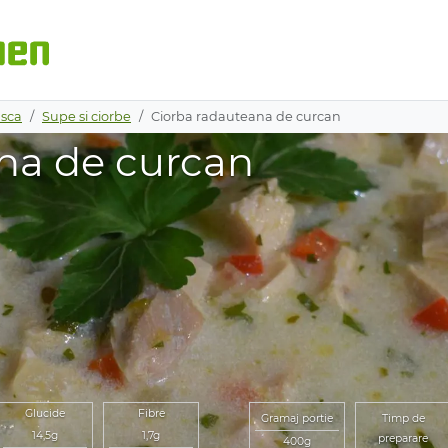
sca
Supe si ciorbe
Ciorba radauteana de curcan
na de curcan
Glucide
Fibre
Gramaj portie
Timp de
14,5g
1,7g
preparare
400g