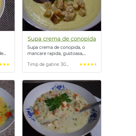
Supa crema de conopida
Supa crema de conopida, o
de
mancare rapida, gustoasa,
sanatoasa si foarte aromata.
Timp de gatire: 30
tar
star
star
star
star
star
star
star
minute