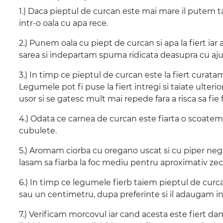
1.) Daca pieptul de curcan este mai mare il putem t
intr-o oala cu apa rece.
2.) Punem oala cu piept de curcan si apa la fiert ia
sarea si indepartam spuma ridicata deasupra cu ajut
3.) In timp ce pieptul de curcan este la fiert curata
Legumele pot fi puse la fiert intregi si taiate ulter
usor si se gatesc mult mai repede fara a risca sa fie 
4.) Odata ce carnea de curcan este fiarta o scoate
cubulete.
5.) Aromam ciorba cu oregano uscat si cu piper neg
lasam sa fiarba la foc mediu pentru aproximativ ze
6.) In timp ce legumele fierb taiem pieptul de cur
sau un centimetru, dupa preferinte si il adaugam i
7.) Verificam morcovul iar cand acesta este fiert