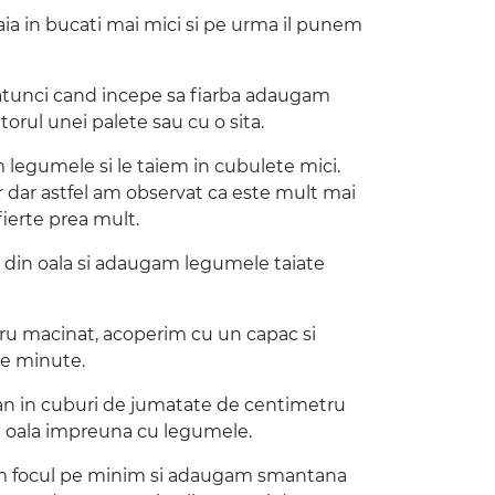
aia in bucati mai mici si pe urma il punem
r atunci cand incepe sa fiarba adaugam
orul unei palete sau cu o sita.
m legumele si le taiem in cubulete mici.
ior dar astfel am observat ca este mult mai
fierte prea mult.
m din oala si adaugam legumele taiate
ru macinat, acoperim cu un capac si
ce minute.
can in cuburi de jumatate de centimetru
n oala impreuna cu legumele.
 dam focul pe minim si adaugam smantana