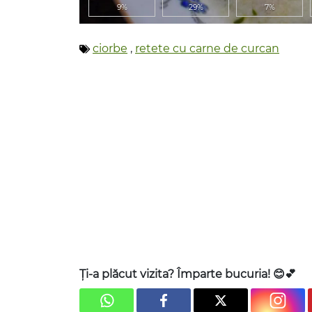
9%
29%
7%
ciorbe
,
retete cu carne de curcan
Ți-a plăcut vizita? Împarte bucuria! 😊💕