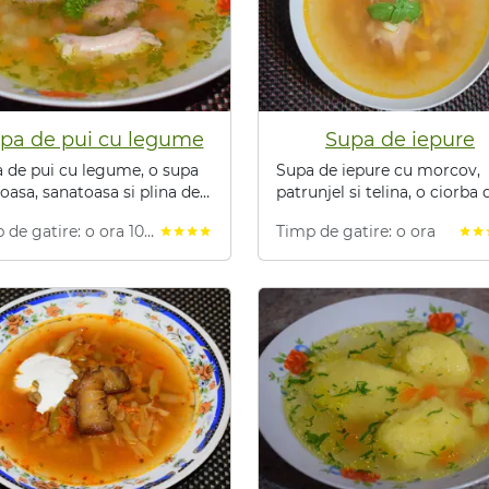
pa de pui cu legume
Supa de iepure
 de pui cu legume, o supa
Supa de iepure cu morcov,
oasa, sanatoasa si plina de
patrunjel si telina, o ciorba 
mine si minerale.
iepure usoara, gustoasa si
 de gatire: o ora 10
Timp de gatire: o ora
star
star
star
star
star
star
star
s
aromata.
ute