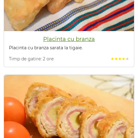
Placinta cu branza
Placinta cu branza sarata la tigaie.
Timp de gatire: 2 ore
star
star
star
star
star