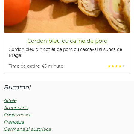
Cordon bleu cu carne de porc
Cordon bleu din cotlet de porc cu cascaval si sunca de
Praga
Timp de gatire: 45 minute
star
star
star
star
star
Bucatarii
Altele
Americana
Englezeasca
Franceza
Germana si austriaca