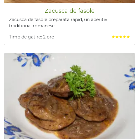
Zacusca de fasole
Zacusca de fasole preparata rapid, un aperitiv
traditional romanesc.
Timp de gatire: 2 ore
star
star
star
star
star