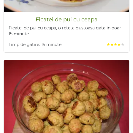
Ficatei de pui cu ceapa
Ficatei de pui cu ceapa, o reteta gustoasa gata in doar
15 minute.
Timp de gatire: 15 minute
star
star
star
star
star