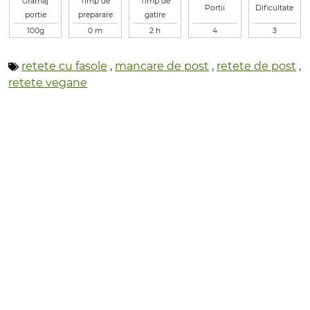
Gramaj
Timp de
Timp de
Portii
Dificultate
portie
preparare
gatire
100g
0 m
2 h
4
3
retete cu fasole
,
mancare de post
,
retete de post
,
retete vegane