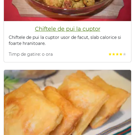
Chiftele de pui la cuptor
Chiftele de pui la cuptor usor de facut, slab calorice si
foarte hranitoare.
Timp de gatire: o ora
star
star
star
star
star