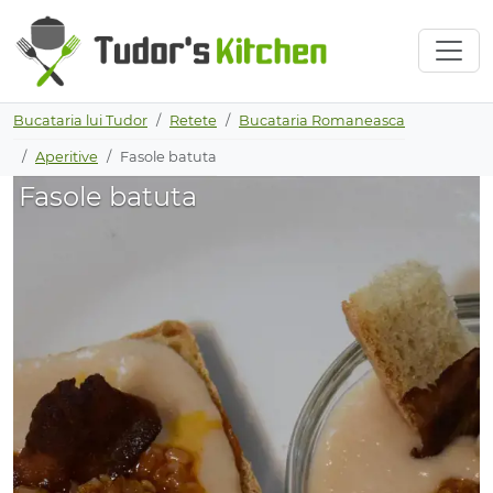
Bucataria lui Tudor
Retete
Bucataria Romaneasca
Aperitive
Fasole batuta
Fasole batuta