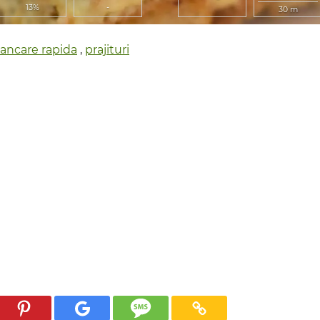
13%
-
30 m
ancare rapida
,
prajituri