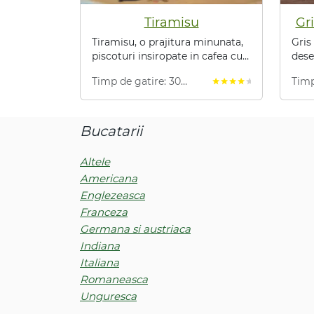
Tiramisu
Gri
Tiramisu, o prajitura minunata,
Gris
piscoturi insiropate in cafea cu
dese
crema fina de mascarpone,
de c
Timp de gatire: 30
Timp
star
star
star
star
star
reteta gata in doar 30 de
gata
minute
min
minute.
Bucatarii
Altele
Americana
Englezeasca
Franceza
Germana si austriaca
Indiana
Italiana
Romaneasca
Unguresca