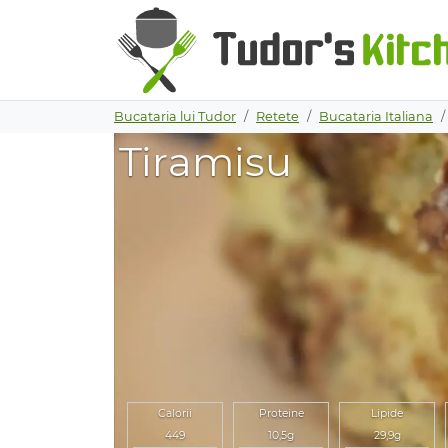
Bucataria lui Tudor
Retete
Bucataria Italiana
Tiramisu
Calorii
Proteine
Lipide
449
10,5g
29,9g