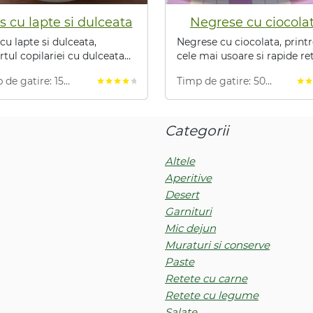
s cu lapte si dulceata
Negrese cu ciocola
 cu lapte si dulceata,
Negrese cu ciocolata, print
rtul copilariei cu dulceata
cele mai usoare si rapide re
apsuni, o mancare rapida
 de gatire: 15
Timp de gatire: 50
star
star
star
star
star
star
star
 in mai putin de 15 minute.
ute
minute
Categorii
Altele
Aperitive
Desert
Garnituri
Mic dejun
Muraturi si conserve
Paste
Retete cu carne
Retete cu legume
Salate