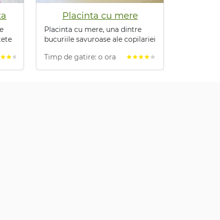
ta
Placinta cu mere
re
Placinta cu mere, una dintre
tete
bucuriile savuroase ale copilariei
Timp de gatire: o ora
star
star
star
star
star
star
star
star