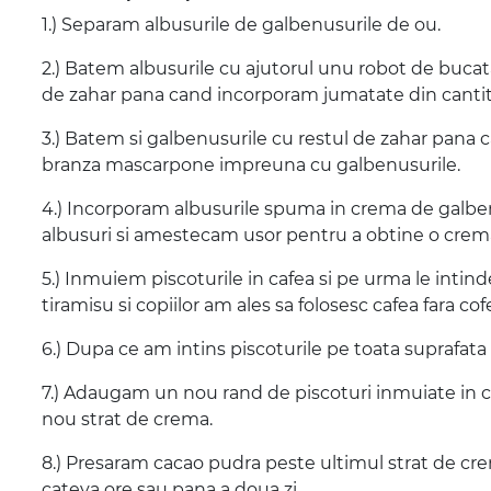
1.) Separam albusurile de galbenusurile de ou.
2.) Batem albusurile cu ajutorul unu robot de bucat
de zahar pana cand incorporam jumatate din cantit
3.) Batem si galbenusurile cu restul de zahar pana
branza mascarpone impreuna cu galbenusurile.
4.) Incorporam albusurile spuma in crema de gal
albusuri si amestecam usor pentru a obtine o crem
5.) Inmuiem piscoturile in cafea si pe urma le intin
tiramisu si copiilor am ales sa folosesc cafea fara cof
6.) Dupa ce am intins piscoturile pe toata suprafat
7.) Adaugam un nou rand de piscoturi inmuiate in c
nou strat de crema.
8.) Presaram cacao pudra peste ultimul strat de cre
cateva ore sau pana a doua zi.