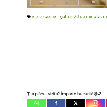
22%
14%
45%
retete usoare
,
gata in 30 de minute
,
m
Ți-a plăcut vizita? Împarte bucuria! 😊💕