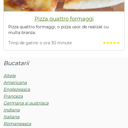
Pizza quattro formaggi
Pizza quattro formaggi, o pizza usor de realizat cu
multa branza.
Timp de gatire: o ora 30 minute
star
star
star
star
star
Bucatarii
Altele
Americana
Englezeasca
Franceza
Germana si austriaca
Indiana
Italiana
Romaneasca