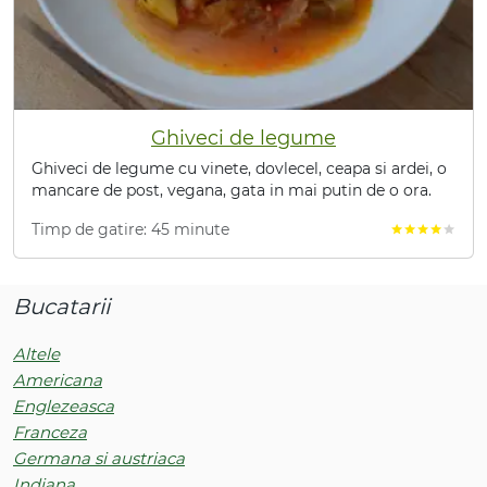
Ghiveci de legume
Ghiveci de legume cu vinete, dovlecel, ceapa si ardei, o
mancare de post, vegana, gata in mai putin de o ora.
Timp de gatire: 45 minute
star
star
star
star
star
Bucatarii
Altele
Americana
Englezeasca
Franceza
Germana si austriaca
Indiana